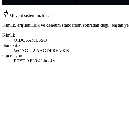
ORT. YANIT SÜRESİ vs SLA
4.2 / 7 gün
Mevcut sisteminizle çalışır
Kimlik, erişilebilirlik ve denetim standartları sonradan değil, baştan yer
Kimlik
OIDC
SAML
SSO
Standartlar
WCAG 2.2 AA
GDPR
KVKK
Operasyon
REST APIs
Webhooks