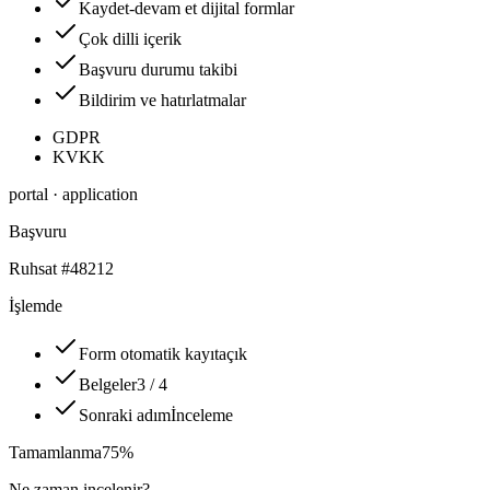
Kaydet-devam et dijital formlar
Çok dilli içerik
Başvuru durumu takibi
Bildirim ve hatırlatmalar
GDPR
KVKK
portal · application
Başvuru
Ruhsat #48212
İşlemde
Form otomatik kayıt
açık
Belgeler
3 / 4
Sonraki adım
İnceleme
Tamamlanma
75%
Ne zaman incelenir?