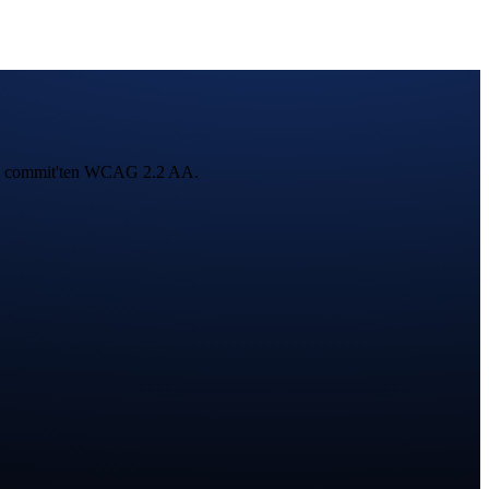
 ilk commit'ten WCAG 2.2 AA.