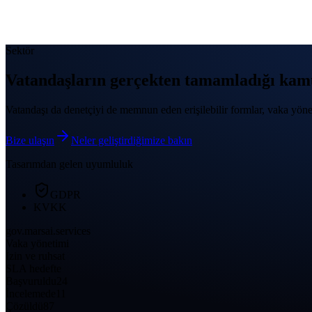
Ana içeriğe geç
Sektör
Vatandaşların gerçekten tamamladığı kamu
Vatandaşı da denetçiyi de memnun eden erişilebilir formlar, vaka 
Bize ulaşın
Neler geliştirdiğimize bakın
Tasarımdan gelen uyumluluk
GDPR
KVKK
gov.marsai.services
Vaka yönetimi
İzin ve ruhsat
SLA hedefte
Başvuruldu
24
İncelemede
11
Çözüldü
87