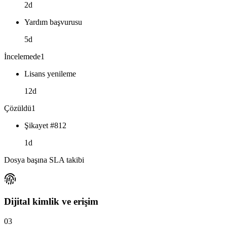
2d
Yardım başvurusu
5d
İncelemede
1
Lisans yenileme
12d
Çözüldü
1
Şikayet #812
1d
Dosya başına SLA takibi
Dijital kimlik ve erişim
03