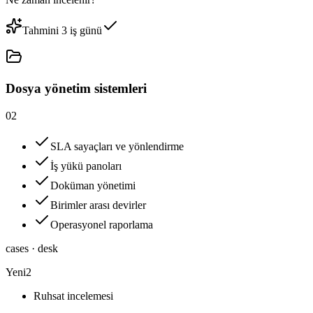
Tahmini 3 iş günü
Dosya yönetim sistemleri
02
SLA sayaçları ve yönlendirme
İş yükü panoları
Doküman yönetimi
Birimler arası devirler
Operasyonel raporlama
cases · desk
Yeni
2
Ruhsat incelemesi