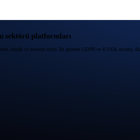
 sektörü platformları
yönetimi, kimlik ve denetim izleri. İlk günden GDPR ve KVKK uyumu,