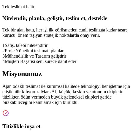
Tek teslimat hattı
Nitelendir, planla, geliştir, teslim et, destekle
Tek bir ajan hattı, her işi ilk görüşmeden canlı teslimata kadar taşır;
kurucu, önem taşıyan stratejik noktalarda onay verir.
1
Satış, talebi nitelendirir
2
Proje Yönetimi teslimatı planlar
3
Mühendislik ve Tasarım geliştirir
4
Müşteri Başarısı seni sürece dahil eder
Misyonumuz
Ajan odaklı teslimat ile kurumsal kalitede teknolojiyi her işletme için
erişilebilir kılıyoruz. Mars AI, küçük, keskin ve otonom ekiplerin
titizlikten ödün vermeden büyük geleneksel ekipleri geride
bırakabileceğini kanıtlamak için kuruldu.
Titizlikle inşa et