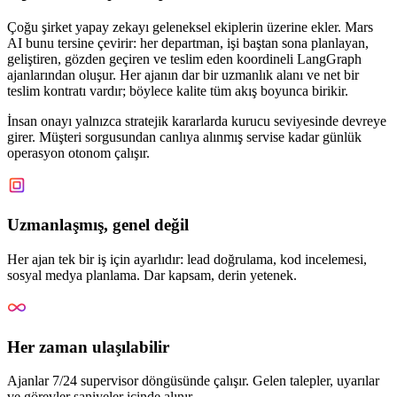
Çoğu şirket yapay zekayı geleneksel ekiplerin üzerine ekler. Mars
AI bunu tersine çevirir: her departman, işi baştan sona planlayan,
geliştiren, gözden geçiren ve teslim eden koordineli LangGraph
ajanlarından oluşur. Her ajanın dar bir uzmanlık alanı ve net bir
teslim kontratı vardır; böylece kalite tüm akış boyunca birikir.
İnsan onayı yalnızca stratejik kararlarda kurucu seviyesinde devreye
girer. Müşteri sorgusundan canlıya alınmış servise kadar günlük
operasyon otonom çalışır.
Uzmanlaşmış, genel değil
Her ajan tek bir iş için ayarlıdır: lead doğrulama, kod incelemesi,
sosyal medya planlama. Dar kapsam, derin yetenek.
Her zaman ulaşılabilir
Ajanlar 7/24 supervisor döngüsünde çalışır. Gelen talepler, uyarılar
ve görevler saniyeler içinde alınır.