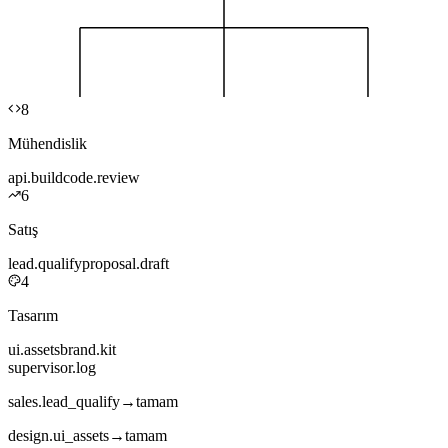
8
Mühendislik
api.build
code.review
6
Satış
lead.qualify
proposal.draft
4
Tasarım
ui.assets
brand.kit
supervisor.log
sales.lead_qualify
→
tamam
design.ui_assets
→
tamam