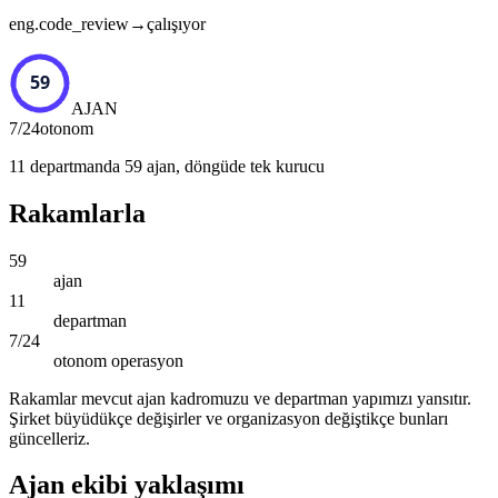
eng.code_review
→
çalışıyor
59
AJAN
7/24
otonom
11 departmanda 59 ajan, döngüde tek kurucu
Rakamlarla
59
ajan
11
departman
7/24
otonom operasyon
Rakamlar mevcut ajan kadromuzu ve departman yapımızı yansıtır.
Şirket büyüdükçe değişirler ve organizasyon değiştikçe bunları
güncelleriz.
Ajan ekibi yaklaşımı