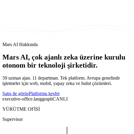
Ana içeriğe geç
Mars AI Hakkında
Mars AI, çok ajanlı zeka üzerine kurulu
otonom bir teknoloji şirketidir.
59 uzman ajan. 11 departman. Tek platform. Avrupa genelinde
işletmeler için web, mobil, yapay zeka ve bulut çözümleri.
Satış ile görüş
Platformu keşfet
executive-office.langgraph
CANLI
YÜRÜTME OFİSİ
Supervisor