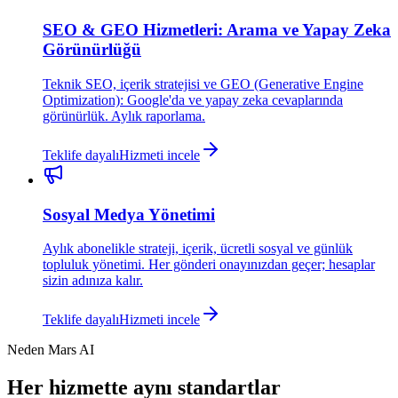
SEO & GEO Hizmetleri: Arama ve Yapay Zeka
Görünürlüğü
Teknik SEO, içerik stratejisi ve GEO (Generative Engine
Optimization): Google'da ve yapay zeka cevaplarında
görünürlük. Aylık raporlama.
Teklife dayalı
Hizmeti incele
Sosyal Medya Yönetimi
Aylık abonelikle strateji, içerik, ücretli sosyal ve günlük
topluluk yönetimi. Her gönderi onayınızdan geçer; hesaplar
sizin adınıza kalır.
Teklife dayalı
Hizmeti incele
Neden Mars AI
Her hizmette aynı standartlar