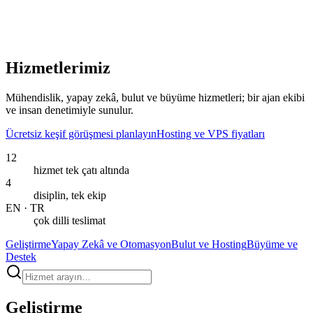
Ana içeriğe geç
Hizmetlerimiz
Mühendislik, yapay zekâ, bulut ve büyüme hizmetleri; bir ajan ekibi
ve insan denetimiyle sunulur.
Ücretsiz keşif görüşmesi planlayın
Hosting ve VPS fiyatları
12
hizmet tek çatı altında
4
disiplin, tek ekip
EN · TR
çok dilli teslimat
Geliştirme
Yapay Zekâ ve Otomasyon
Bulut ve Hosting
Büyüme ve
Destek
Geliştirme