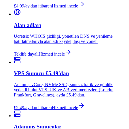
£4.99/ay'dan itibaren
Hizmeti incele
Alan adları
Ücretsiz WHOIS gizliliği, yönetilen DNS ve yenileme
hatırlatmalarıyla alan adı kaydet, taşı ve yönet.
Teklife dayalı
Hizmeti incele
VPS Sunucu £5.49'dan
Adanmış vCore, NVMe SSD, sınırsız trafik ve günlük
yedekli bulut VPS. UK ve AB veri merkezleri (Londra,
Frankfurt, Gravelines), ayda £5.49'dan.
£5.49/ay'dan itibaren
Hizmeti incele
Adanmış Sunucular