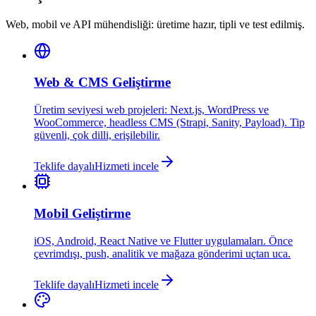
Web, mobil ve API mühendisliği: üretime hazır, tipli ve test edilmiş.
Web & CMS Geliştirme
Üretim seviyesi web projeleri: Next.js, WordPress ve
WooCommerce, headless CMS (Strapi, Sanity, Payload). Tip
güvenli, çok dilli, erişilebilir.
Teklife dayalı
Hizmeti incele
Mobil Geliştirme
iOS, Android, React Native ve Flutter uygulamaları. Önce
çevrimdışı, push, analitik ve mağaza gönderimi uçtan uca.
Teklife dayalı
Hizmeti incele