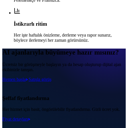
Felemenkçe ve Fransızca.
İstikrarlı ritim
Her işte haftalık önizleme, derleme veya rapor sunarız,
böylece ilerlemeyi her zaman görürsünüz.
AI ajanlarıyla büyümeye hazır mısınız?
Ücretsiz bir görüşmeyle başlayın ya da hesap oluşturup dijital ajan
ekibinizle tanışın.
Hemen başla
Satışla görüş
Şeffaf fiyatlandırma
Her hizmet için basit, öngörülebilir fiyatlandırma. Gizli ücret yok.
Fiyat detayları