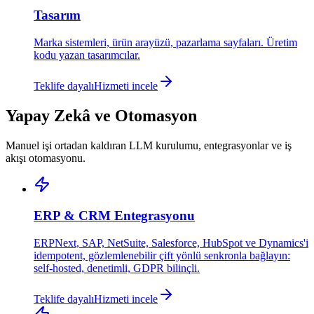
Tasarım
Marka sistemleri, ürün arayüzü, pazarlama sayfaları. Üretim
kodu yazan tasarımcılar.
Teklife dayalı
Hizmeti incele
Yapay Zekâ ve Otomasyon
Manuel işi ortadan kaldıran LLM kurulumu, entegrasyonlar ve iş
akışı otomasyonu.
ERP & CRM Entegrasyonu
ERPNext, SAP, NetSuite, Salesforce, HubSpot ve Dynamics'i
idempotent, gözlemlenebilir çift yönlü senkronla bağlayın:
self-hosted, denetimli, GDPR bilinçli.
Teklife dayalı
Hizmeti incele