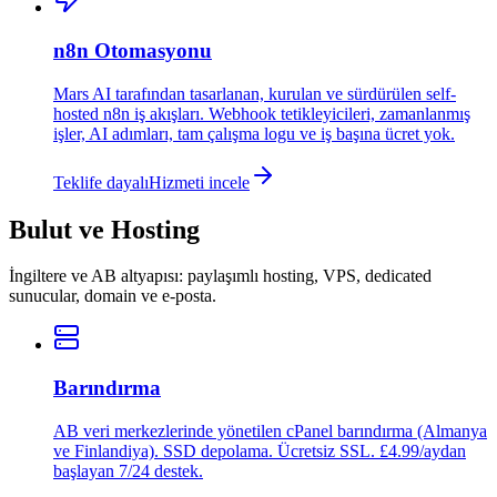
n8n Otomasyonu
Mars AI tarafından tasarlanan, kurulan ve sürdürülen self-
hosted n8n iş akışları. Webhook tetikleyicileri, zamanlanmış
işler, AI adımları, tam çalışma logu ve iş başına ücret yok.
Teklife dayalı
Hizmeti incele
Bulut ve Hosting
İngiltere ve AB altyapısı: paylaşımlı hosting, VPS, dedicated
sunucular, domain ve e-posta.
Barındırma
AB veri merkezlerinde yönetilen cPanel barındırma (Almanya
ve Finlandiya). SSD depolama. Ücretsiz SSL. £4.99/aydan
başlayan 7/24 destek.