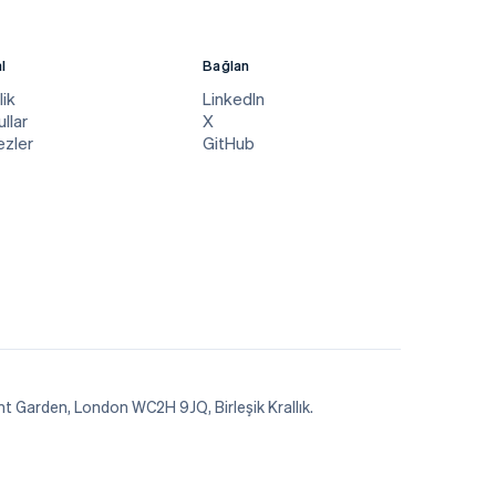
l
Bağlan
lik
LinkedIn
llar
X
ezler
GitHub
ent Garden, London WC2H 9JQ, Birleşik Krallık.