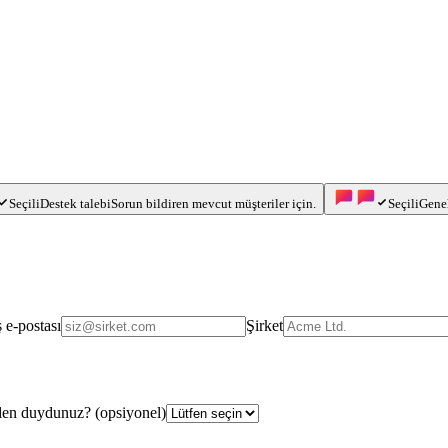
Seçili
Destek talebi
Sorun bildiren mevcut müşteriler için.
Seçili
Gene
ş e-postası
Şirket
den duydunuz?
(opsiyonel)