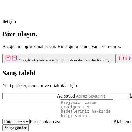
Ana içeriğe geç
İletişim
Bize ulaşın.
Aşağıdan doğru kanalı seçin. Bir iş günü içinde yanıt veriyoruz.
Bir kanal seçin
Seçili
Satış talebi
Yeni projeler, demolar ve ortaklıklar için.
Satış talebi
Yeni projeler, demolar ve ortaklıklar için.
Ad soyad
İ
Proje açıklaması
Bizi nere
Satışa gönder