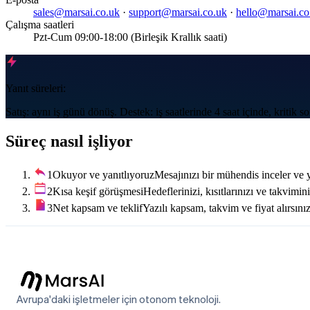
sales@marsai.co.uk
·
support@marsai.co.uk
·
hello@marsai.co
Çalışma saatleri
Pzt-Cum 09:00-18:00 (Birleşik Krallık saati)
Yanıt süreleri:
Satış: aynı iş günü dönüş. Destek: iş saatlerinde 4 saat içinde, kritik s
Süreç nasıl işliyor
1
Okuyor ve yanıtlıyoruz
Mesajınızı bir mühendis inceler ve y
2
Kısa keşif görüşmesi
Hedeflerinizi, kısıtlarınızı ve takvimi
3
Net kapsam ve teklif
Yazılı kapsam, takvim ve fiyat alırsını
Avrupa'daki işletmeler için otonom teknoloji.