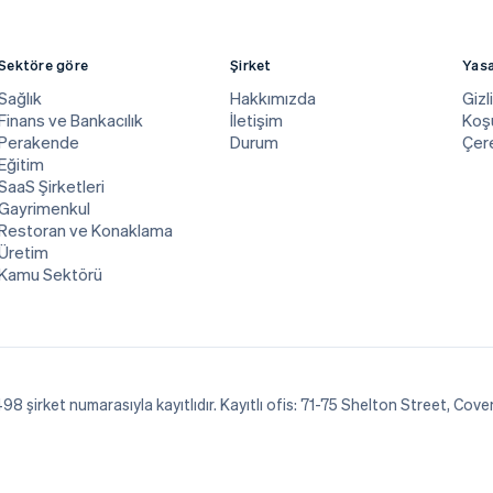
Sektöre göre
Şirket
Yasa
Sağlık
Hakkımızda
Gizli
Finans ve Bankacılık
İletişim
Koşu
Perakende
Durum
Çer
Eğitim
SaaS Şirketleri
Gayrimenkul
Restoran ve Konaklama
Üretim
Kamu Sektörü
8 şirket numarasıyla kayıtlıdır. Kayıtlı ofis: 71-75 Shelton Street, Cov